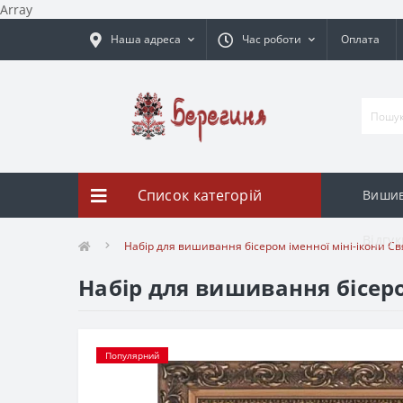
Array
Наша адреса
Час роботи
Оплата
Список категорій
Вишив
Відгук
Набір для вишивання бісером іменної міні-ікони С
Набір для вишивання бісеро
Популярний