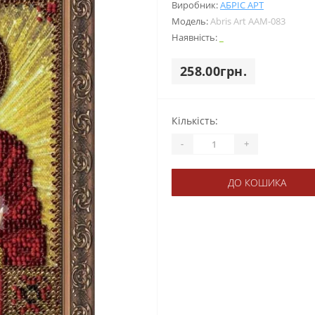
Виробник:
АБРІС АРТ
Модель:
Abris Art ААМ-083
Наявність:
_
258.00грн.
Кількість:
-
+
ДО КОШИКА