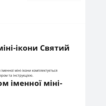
міні-ікони Святий
 іменної міні-ікони комплектується
ром та інструкцією.
м іменної міні-