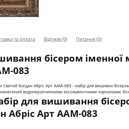
тавка та оплата
Відгуків (0)
Питання
(0)
шивання бісером іменної 
АМ-083
и Святий Богдан Абріс Арт ААМ-083 - набір для вишивки бісером
 нанесений водонерозчинними ексольвентними чорнилами, бісе
бір для вишивання бісеро
н Абріс Арт ААМ-083