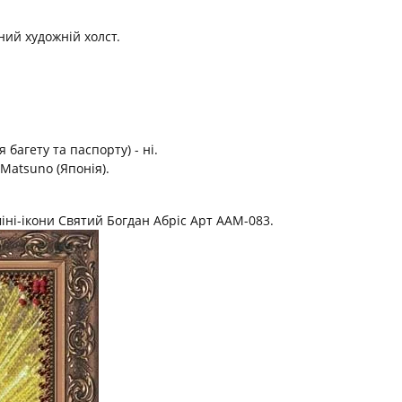
ий художній холст.
багету та паспорту) - ні.
 Matsuno (Японія).
іні-ікони Святий Богдан Абріс Арт ААМ-083.