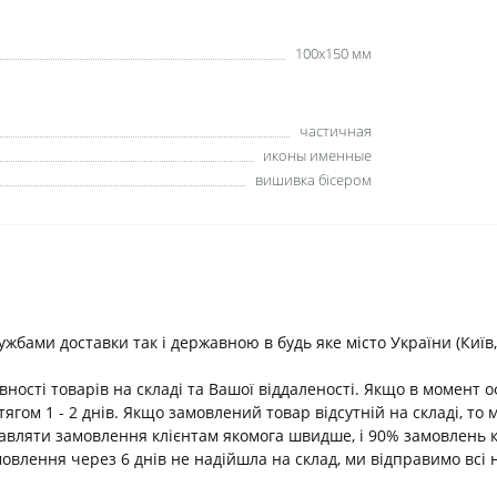
100х150 мм
частичная
иконы именные
вишивка бісером
ами доставки так і державною в будь яке місто України (Київ, В
ності товарів на складі та Вашої віддаленості. Якщо в момент 
ягом 1 - 2 днів. Якщо замовлений товар відсутній на складі, т
равляти замовлення клієнтам якомога швидше, і 90% замовлень 
амовлення через 6 днів не надійшла на склад, ми відправимо всі 