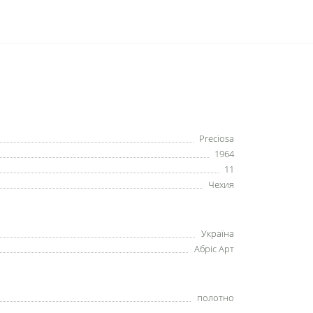
Preciosa
1964
11
Чехия
Україна
Абріс Арт
полотно