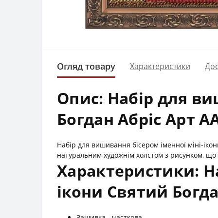
Огляд товару
Характеристики
Дос
Опис: Набір для ви
Богдан Абріс Арт А
Набір для вишивання бісером іменної міні-ікон
натуральним художнім холстом з рисунком, що
Характеристики: На
ікони Святий Богда
Зашивка - часткова.