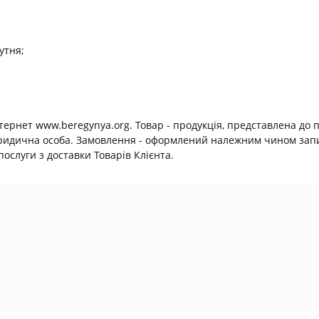
утня;
нтернет www.beregynya.org. Товар - продукція, представлена до 
юридична особа. Замовлення - оформлений належним чином запит
ослуги з доставки Товарів Клієнта.