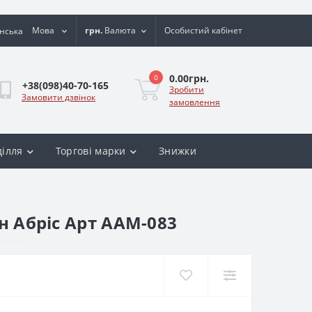
Мова
грн.
Валюта
Особистий кабінет
0.00грн.
0
+38(098)40-70-165
Зробити
Замовити дзвінок
замовлення
ділля
Торгові марки
Знижки
н Абріс Арт ААМ-083