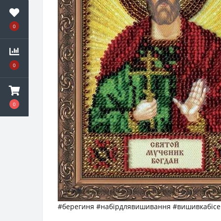
0
0
0
#берегиня #набірдлявишивання #вишивкабісе