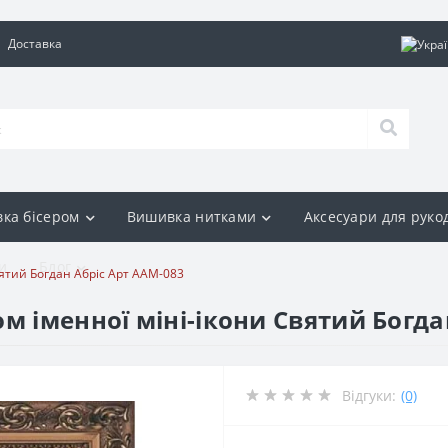
Доставка
ка бісером
Вишивка нитками
Аксесуари для руко
и
Блог
вятий Богдан Абріс Арт ААМ-083
м іменної міні-ікони Святий Богда
Відгуки:
(0)