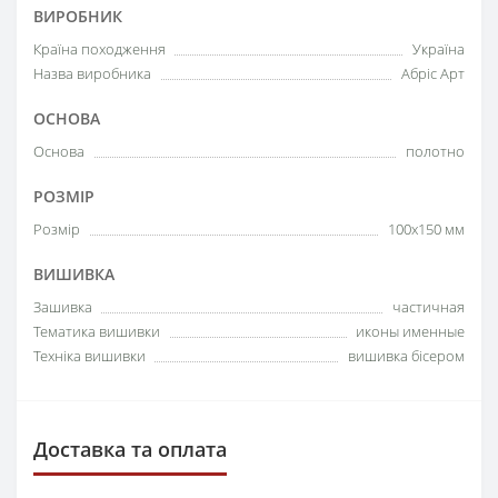
ВИРОБНИК
Країна походження
Україна
Назва виробника
Абріс Арт
ОСНОВА
Основа
полотно
РОЗМІР
Розмір
100х150 мм
ВИШИВКА
Зашивка
частичная
Тематика вишивки
иконы именные
Техніка вишивки
вишивка бісером
Доставка та оплата