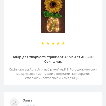
Набір для творчості стрінг-арт Абріс Арт АВС-018
Соняшник
Стрінг-арт від Abris Art - набір моєї мрії! З його допомогою я
можу експериментувати з формами і кольорами,
створюючи захоплюючі композиції. ..
Ольга
14.06.2023