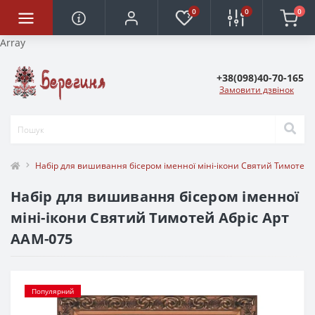
0
0
0
Array
+38(098)40-70-165
Замовити дзвінок
Набір для вишивання бісером іменної міні-ікони Святий Тимотей 
Набір для вишивання бісером іменної
міні-ікони Святий Тимотей Абріс Арт
ААМ-075
Популярний