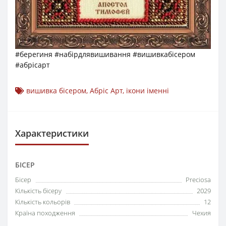
#берегиня #набірдлявишивання #вишивкабісером
#абрісарт
вишивка бісером
,
Абріс Арт
,
ікони іменні
Характеристики
БІСЕР
Бісер
Preciosa
Кількість бісеру
2029
Кількість кольорів
12
Країна походження
Чехия