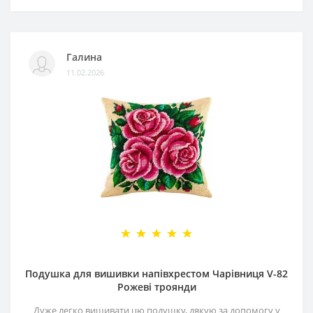
Галина
11.02.2026
Подушка для вишивки напівхрестом Чарівниця V-82
Рожеві троянди
Дуже легко вишивати цю подушку, дякую за допомогу у