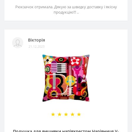
Рюкзачок отримала. Дякую за швидку доставку і якісну
продукцію!!! ..
Вікторія
21.12.2023
Подушка для вишивки напівхрестом Чарівниця V-