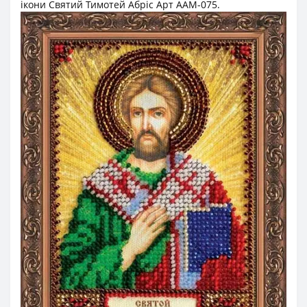
ікони Святий Тимотей Абріс Арт ААМ-075.