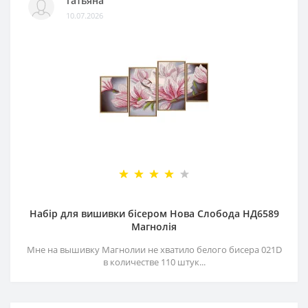
Татьяна
10.07.2026
Набір для вишивки бісером Нова Слобода НД6589
Магнолія
Мне на вышивку Магнолии не хватило белого бисера 021D
в количестве 110 штук...