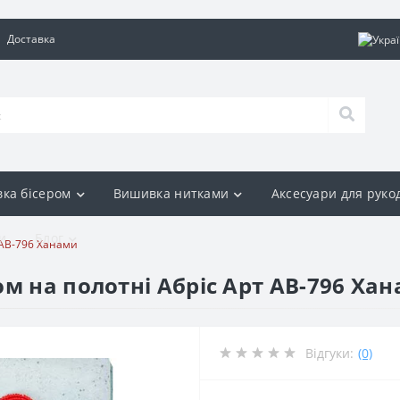
Доставка
ка бісером
Вишивка нитками
Аксесуари для руко
и
Блог
 АВ-796 Ханами
м на полотні Абріс Арт АВ-796 Ха
Відгуки:
(0)