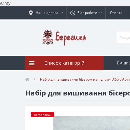
Array
Наша адреса
Час роботи
Оплата
Список категорій
Вишив
Відгук
Набір для вишивання бісером на полотні Абріс Арт
Набір для вишивання бісеро
Популярний