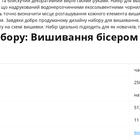
й та блискучий декоративний виріб своїми руками. Набір для вы
 що надрукований водонерозчинними екосольвентними чорнилам
ь точно визначити місце розташування кожного елемента вишив
ня. Завдяки добре продуманому дизайну набору для вишивання, в
 на схемі вишивки. Набір ідеально підходить для як новачків, т
бору: Вишивання бісером 
ча
25
на
51
11
ви