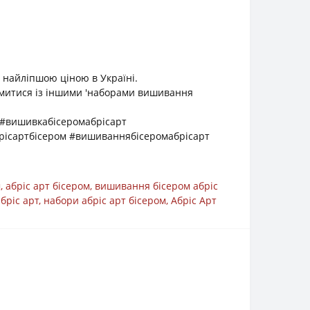
 найліпшою ціною в Україні.
йомитися із іншими 'наборами вишивання
 #вишивкабісеромабрісарт
рісартбісером #вишиваннябісеромабрісарт
м
,
абріс арт бісером
,
вишивання бісером абріс
бріс арт
,
набори абріс арт бісером
,
Абріс Арт