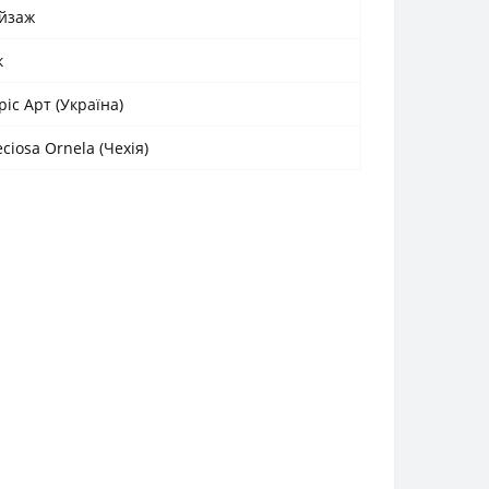
йзаж
к
ріс Арт (Україна)
eciosa Ornela (Чехія)