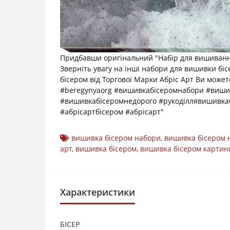
Придбавши оригінальний "Набір для вишивання
Зверніть увагу на інші набори для вишивки бі
бісером від Торгової Марки Абріс Арт Ви может
#beregynyaorg #вишивкабісеромнабори #виши
#вишивкабісеромнедорого #рукоділлявишивка
#абрісартбісером #абрісарт"
вишивка бісером набори
,
вишивка бісером 
арт
,
вишивка бісером
,
вишивка бісером картин
Характеристики
БІСЕР