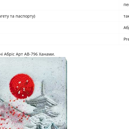
пе
гету та паспорту)
та
Аб
Pr
і Абріс Арт АВ-796 Ханами.