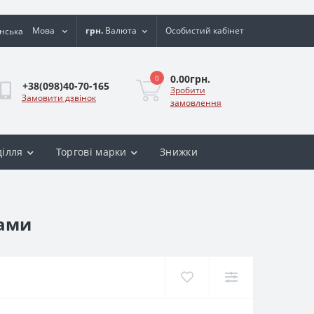
Мова
грн.
Валюта
Особистий кабінет
0.00грн.
0
+38(098)40-70-165
Зробити
Замовити дзвінок
замовлення
ділля
Торгові марки
Знижки
нами