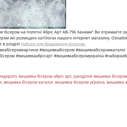
 бісером на полотні Абріс Арт АВ-796 Ханами" Ви отримаєте за
сером які розміщені катfлогах нашого інтернет магазину. Озна
е в розділі
Набори для Вишивання Бісером.
вкабісеромкартини #вишивкабісером #вишивкабісеромкаталог
бісером #вишивкаабрісарт #вишивкабісеромукраїна #набориаб
недорого
,
вишивка бісером абріс арт
,
рукоділля вишивка бісеро
и
,
вишивка бісером каталог
,
вишивка бісером україна
,
вишивка а