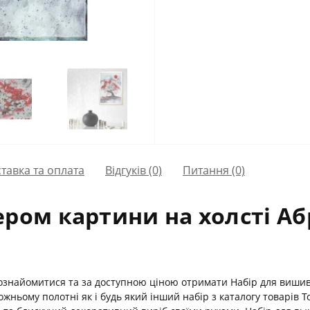
тавка та оплата
Відгуків (0)
Питання
(0)
ром картини на холсті Абр
ознайомитися та за доступною ціною отримати Набір для вишива
жньому полотні як і будь який інший набір з каталогу товарів 