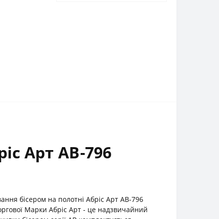
іс Арт АВ-796
ння бісером на полотні Абріс Арт АВ-796
Торгової Марки Абріс Арт - це надзвичайний