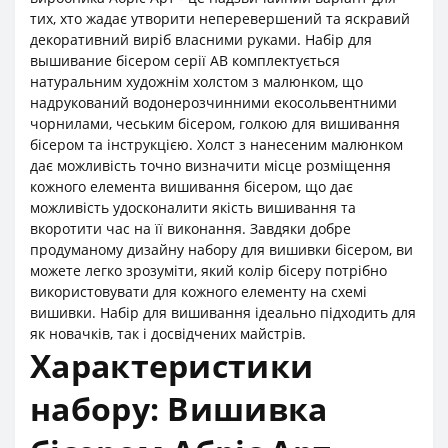
тих, хто жадає утворити неперевершений та яскравий
декоративний виріб власними руками. Набір для
вышивание бісером серії АВ комплектується
натуральним художнім холстом з малюнком, що
надрукований водонерозчинними екосольвентними
чорнилами, чеським бісером, голкою для вишивання
бісером та інструкцією. Холст з нанесеним малюнком
дає можливість точно визначити місце розміщення
кожного елемента вишивання бісером, що дає
можливість удосконалити якість вишивання та
вкоротити час на її виконання. Завдяки добре
продуманому дизайну набору для вишивки бісером, ви
можете легко зрозуміти, який колір бісеру потрібно
використовувати для кожного елементу на схемі
вишивки. Набір для вишивання ідеально підходить для
як новачків, так і досвідчених майстрів.
Характеристики
набору: Вишивка