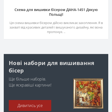
Схема для вишивки бісером ДАНА-1451 Дякую
Польщі!
Ця схема вишивки бісером дійсно викликає захоплення. Я в
захваті від красивих деталей і вишуканого дизайну, які вона
пропонує. ..
Нові набори для вишивання
бісер
Ще більше наборів.
Ще яскравіші картини!
Дивитись усе