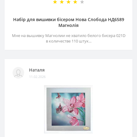
Набір для вишивки бісером Нова Слобода НД6589
Магнолія
Мне на вышивку Магнолии не хватило белого бисера 021D
в количестве 110 штук...
Наталя
11.02.2026