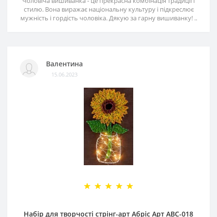
Чоловіча вишиванка - це прекрасна комбінація традиції і
стилю. Вона виражає національну культуру і підкреслює
мужність і гордість чоловіка. Дякую за гарну вишиванку! ..
Валентина
15.06.2023
Набір для творчості стрінг-арт Абріс Арт АВС-018