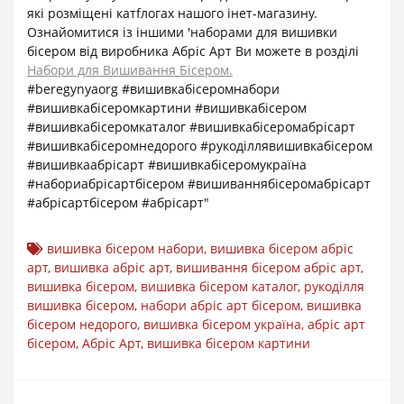
які розміщені катfлогах нашого інет-магазину.
Ознайомитися із іншими 'наборами для вишивки
бісером від виробника Абріс Арт Ви можете в розділі
Набори для Вишивання Бісером.
#beregynyaorg #вишивкабісеромнабори
#вишивкабісеромкартини #вишивкабісером
#вишивкабісеромкаталог #вишивкабісеромабрісарт
#вишивкабісеромнедорого #рукоділлявишивкабісером
#вишивкаабрісарт #вишивкабісеромукраїна
#набориабрісартбісером #вишиваннябісеромабрісарт
#абрісартбісером #абрісарт"
вишивка бісером набори
,
вишивка бісером абріс
арт
,
вишивка абріс арт
,
вишивання бісером абріс арт
,
вишивка бісером
,
вишивка бісером каталог
,
рукоділля
вишивка бісером
,
набори абріс арт бісером
,
вишивка
бісером недорого
,
вишивка бісером україна
,
абріс арт
бісером
,
Абріс Арт
,
вишивка бісером картини