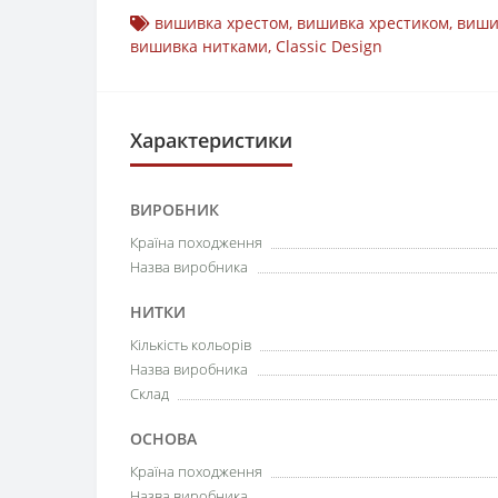
вишивка хрестом
,
вишивка хрестиком
,
виши
вишивка нитками
,
Classic Design
Характеристики
ВИРОБНИК
Країна походження
Назва виробника
НИТКИ
Кількість кольорів
Назва виробника
Склад
ОСНОВА
Країна походження
Назва виробника