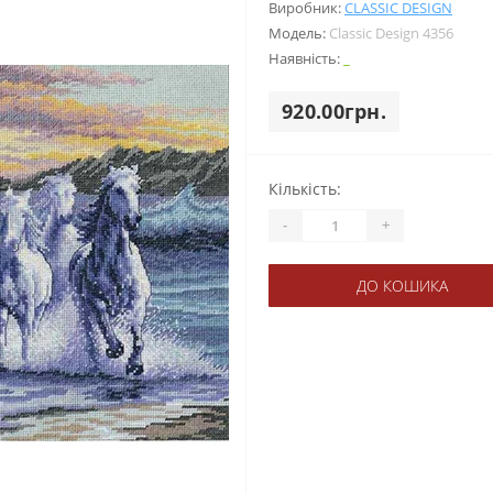
Виробник:
CLASSIC DESIGN
Модель:
Classic Design 4356
Наявність:
_
920.00грн.
Кількість:
-
+
ДО КОШИКА