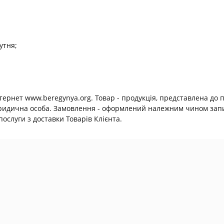
утня;
нтернет www.beregynya.org. Товар - продукція, представлена до 
юридична особа. Замовлення - оформлений належним чином запит
ослуги з доставки Товарів Клієнта.