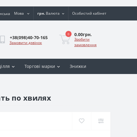
Мова
грн.
Валюта
Особистий кабінет
0.00грн.
0
+38(098)40-70-165
Зробити
Замовити дзвінок
замовлення
ділля
Торгові марки
Знижки
ать по хвилях