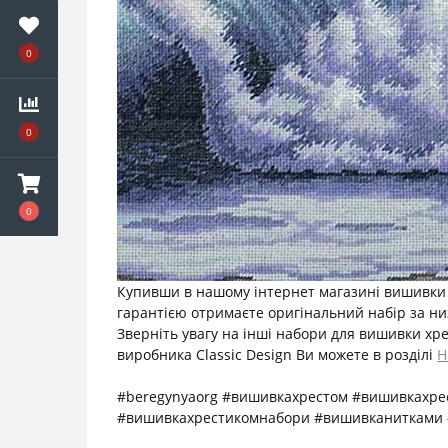
0
0
0
Купивши в нашому інтернет магазині вишивки та
гарантією отримаєте оригінальний набір за ни
Зверніть увагу на інші набори для вишивки хр
виробника Classic Design Ви можете в розділі
Н
#beregynyaorg #вишивкахрестом #вишивкахр
#вишивкахрестикомнабори #вишивканитками #