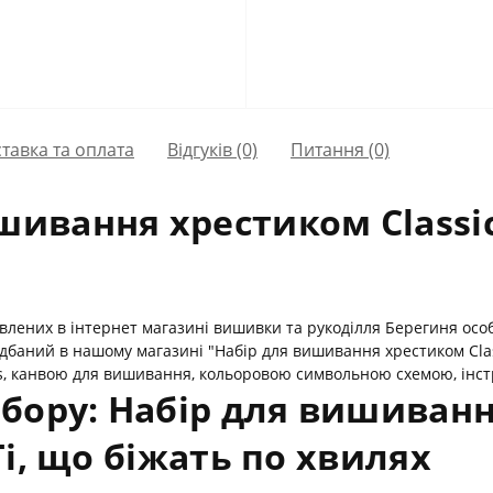
тавка та оплата
Відгуків (0)
Питання
(0)
шивання хрестиком Classic 
влених в інтернет магазині вишивки та рукоділля Берегиня о
идбаний в нашому магазині "Набір для вишивання хрестиком Class
, канвою для вишивання, кольоровою символьною схемою, інстр
бору: Набір для вишиван
 Ті, що біжать по хвилях