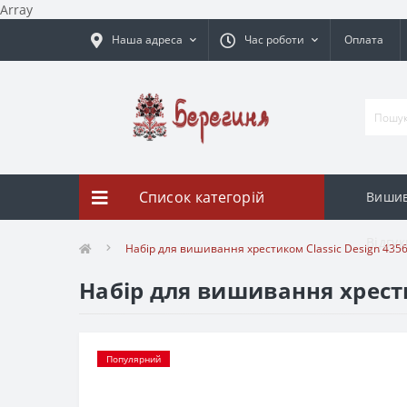
Array
Наша адреса
Час роботи
Оплата
Список категорій
Вишив
Відгук
Набір для вишивання хрестиком Classic Design 4356 
Набір для вишивання хрестик
Популярний