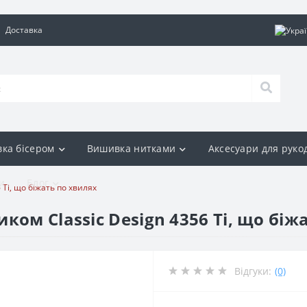
Доставка
ка бісером
Вишивка нитками
Аксесуари для руко
и
Блог
Ті, що біжать по хвилях
ом Classic Design 4356 Ті, що біж
Відгуки:
(0)