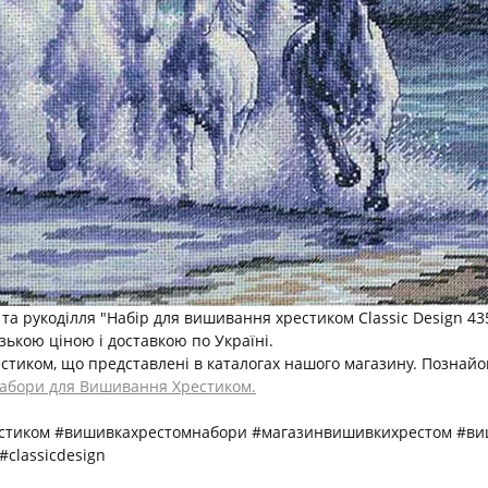
 рукоділля "Набір для вишивання хрестиком Classic Design 4356
зькою ціною і доставкою по Україні.
естиком, що представлені в каталогах нашого магазину. Познайо
абори для Вишивання Хрестиком.
естиком #вишивкахрестомнабори #магазинвишивкихрестом #ви
classicdesign