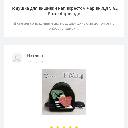
Подушка для вишивки напівхрестом Чарівниця V-82
Рожеві троянди
Дуже легко вишивати цю подушку, дякую за допомогу у
виборі вишивки..
Наталія
02.12.2025