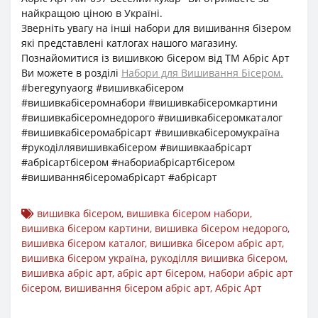
найкращою ціною в Україні.
Зверніть увагу на інші набори для вишивання бізером
які представлені катлогах нашого магазину.
Познайомитися із вишивкою бісером від ТМ Абріс Арт
Ви можете в розділі
Набори для Вишивання Бісером.
#beregynyaorg #вишивкабісером
#вишивкабісеромнабори #вишивкабісеромкартини
#вишивкабісеромнедорого #вишивкабісеромкаталог
#вишивкабісеромабрісарт #вишивкабісеромукраїна
#рукоділлявишивкабісером #вишивкаабрісарт
#абрісартбісером #набориабрісартбісером
#вишиваннябісеромабрісарт #абрісарт
вишивка бісером
,
вишивка бісером набори
,
вишивка бісером картини
,
вишивка бісером недорого
,
вишивка бісером каталог
,
вишивка бісером абріс арт
,
вишивка бісером україна
,
рукоділля вишивка бісером
,
вишивка абріс арт
,
абріс арт бісером
,
набори абріс арт
бісером
,
вишивання бісером абріс арт
,
Абріс Арт