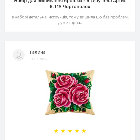
Набір для вишивання брошки з бісеру Тела Артис
Б-115 Чортополох
в наборі детальна інструкція, тому вишила цю без проблем.
дуже гарна..
Галина
11.02.2026