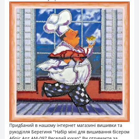
Придбаний в нашому інтернет магазині вишивки та
рукоділля Берегиня "Набір міні для вишивання бісером
Абріс Арт АМ-097 Веселий кухар" Ви отримаєте за