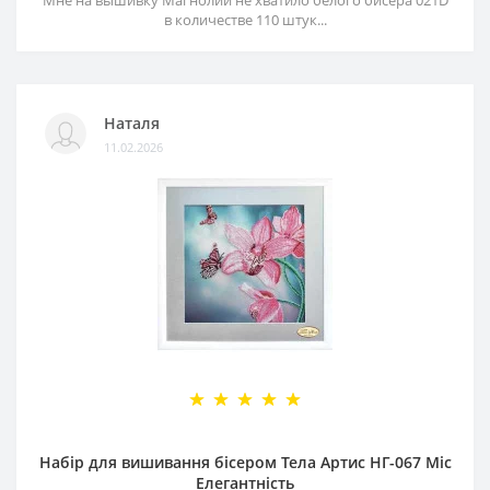
Мне на вышивку Магнолии не хватило белого бисера 021D
в количестве 110 штук...
Наталя
11.02.2026
Набір для вишивання бісером Тела Артис НГ-067 Міс
Елегантність