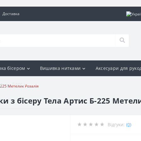
Доставка
ка бісером
Вишивка нитками
Аксесуари для руко
и
Блог
-225 Метелик Розалія
 з бісеру Тела Артис Б-225 Метел
Відгуки:
(0)