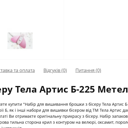
тавка та оплата
Відгуків (0)
Питання
(0)
еру Тела Артис Б-225 Мете
ете купити "Набір для вишивання брошки з бісеру Тела Артис Б-
ї Б, як і інші набори для вишивки бісером від ТМ Тела Артис д
таті Ви отримаєте оригінальну прикрасу з бісеру. Набір запако
ова тильна сторона крил з контуром на велюрі, оксамит, пороло