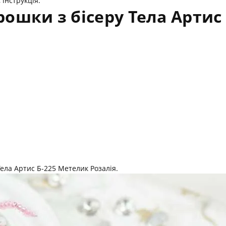
 інструкція.
ошки з бісеру Тела Артис
ела Артис Б-225 Метелик Розалія.