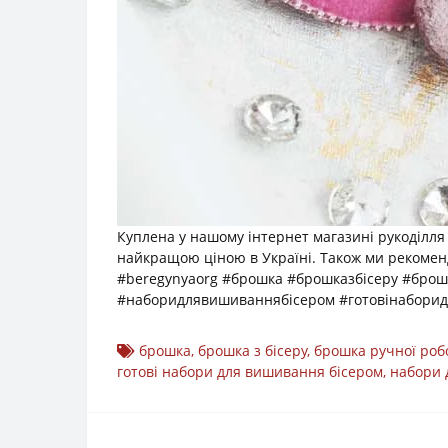
Куплена у нашому інтернет магазині рукоділля
найкращою ціною в Україні. Також ми рекоменд
#beregynyaorg #брошка #брошказбісеру #бро
#наборидлявишиваннябісером #готовінабори
брошка
,
брошка з бісеру
,
брошка ручної роб
готові набори для вишивання бісером
,
набори 