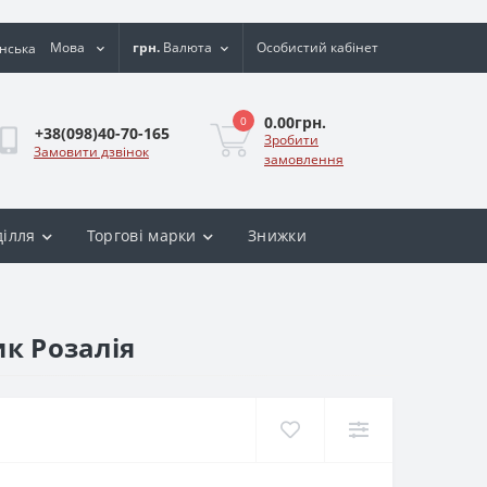
Мова
грн.
Валюта
Особистий кабінет
0.00грн.
0
+38(098)40-70-165
Зробити
Замовити дзвінок
замовлення
ділля
Торгові марки
Знижки
ик Розалія