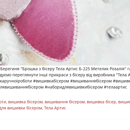
 Берегиня "Брошка з бісеру Тела Артис Б-225 Метелик Розалія"
уємо переглянути інші прикраси з бісеру від виробника "Тела А
шкаручноїроботи #вишивкабісером #вишиваннябісером #вишив
длявишиваннябісером #наборидлявишивкибісером #телаартис
оти
,
вишивка бісером
,
вишивання бісером
,
вишивка бісер
,
вишив
для вишивки бісером
,
Тела Артис