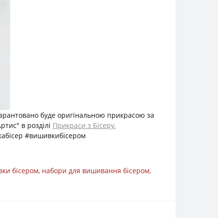
 гарантовано буде оригінальною прикрасою за
ртис" в розділі
Прикраси з Бісеру.
кабісер #вишивкибісером
ки бісером
,
набори для вишивання бісером
,