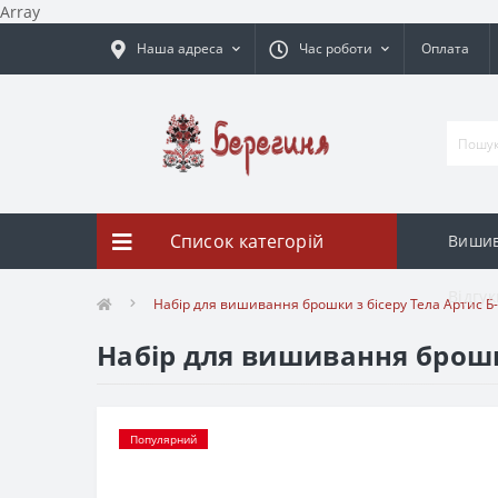
Array
Наша адреса
Час роботи
Оплата
Список категорій
Вишив
Відгук
Набір для вишивання брошки з бісеру Тела Артис Б
Набір для вишивання брошки
Популярний