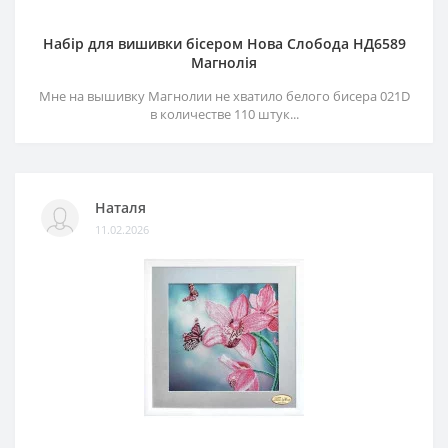
Набір для вишивки бісером Нова Слобода НД6589
Магнолія
Мне на вышивку Магнолии не хватило белого бисера 021D
в количестве 110 штук...
Наталя
11.02.2026