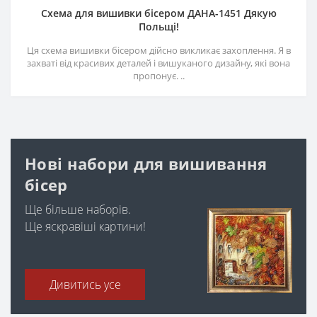
Схема для вишивки бісером ДАНА-1451 Дякую
Польщі!
Ця схема вишивки бісером дійсно викликає захоплення. Я в
захваті від красивих деталей і вишуканого дизайну, які вона
пропонує. ..
Нові набори для вишивання
бісер
Ще більше наборів.
Ще яскравіші картини!
Дивитись усе