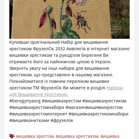
Купивши оригінальний Набір для вишивання
хрестиком ФрузелОк 2032 Аквілегія в інтернет магазині
вишивки хрестиком та рукоділля Берегиня Ви
отримаєте його за найнижчою ціною в Україні.
Зверніть увагу на інші набори для вишивання
хрестиком, що представлені в нашому магазині.
Познайомитися із повним переліком вишивки
хрестиком ТМ ФрузелОк Ви можете в розділі
Набори
для Вишивання Хрестиком.
#beregynyaorg #вишивкахрестом #вишивкахрестиком
#вишивкахрестомнабори #магазинвишивкихрестом
#вишивкахрестомінтернет #вишивкахрестикомнабори
#вишивканитками #фрузелок
вишивка хрестом
,
вишивка хрестиком
,
вишивка