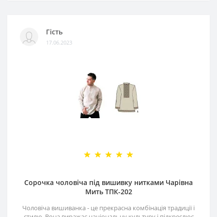
Гість
17.06.2023
Сорочка чоловіча під вишивку нитками Чарівна
Мить ТПК-202
Чоловіча вишиванка - це прекрасна комбінація традиції і
стилю. Вона виражає національну культуру і підкреслює