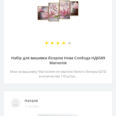
Набір для вишивки бісером Нова Слобода НД6589
Магнолія
Мне на вышивку Магнолии не хватило белого бисера 021D
в количестве 110 штук...
Наталя
11.02.2026