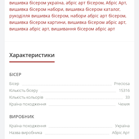
вишивка бісером україна
,
абріс арт бісером
,
Абріс Арт
,
вишивка бісером набори
,
вишивка бісером каталог
,
рукоділля вишивка бісером
,
набори абріс арт бісером
,
вишивка бісером картини
,
вишивка бісером абріс арт
,
вишивка абріс арт
,
вишивання бісером абріс арт
Характеристики
БІСЕР
Бісер
Preciosa
Кількість бісеру
15316
Кількість кольорів
33
Країна походження
Чехия
ВИРОБНИК
Країна походження
Україна
Назва виробника
Абріс Арт