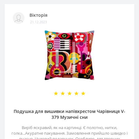
Вікторія
21.12.2023
Подушка для вишивки напівхрестом Чарівниця V-
379 Музичні сни
Виріб яскравий, як на картинці. Є полотно, нитки,
голка...Акуратне пакування. Замовлення прийшло швидко і
вчасно. Чудовий подарунок. Особливо, для творчих