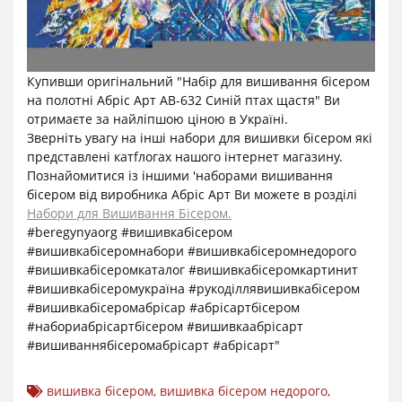
Купивши оригінальний "Набір для вишивання бісером
на полотні Абріс Арт АВ-632 Синій птах щастя" Ви
отримаєте за найліпшою ціною в Україні.
Зверніть увагу на інші набори для вишивки бісером які
представлені катfлогах нашого інтернет магазину.
Познайомитися із іншими 'наборами вишивання
бісером від виробника Абріс Арт Ви можете в розділі
Набори для Вишивання Бісером.
#beregynyaorg #вишивкабісером
#вишивкабісеромнабори #вишивкабісеромнедорого
#вишивкабісеромкаталог #вишивкабісеромкартинит
#вишивкабісеромукраїна #рукоділлявишивкабісером
#вишивкабісеромабрісар #абрісартбісером
#набориабрісартбісером #вишивкаабрісарт
#вишиваннябісеромабрісарт #абрісарт"
вишивка бісером
,
вишивка бісером недорого
,