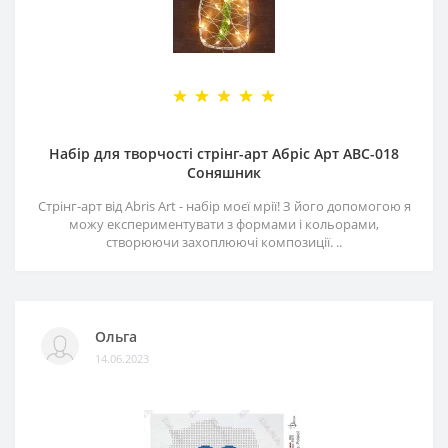
Набір для творчості стрінг-арт Абріс Арт АВС-018
Соняшник
Стрінг-арт від Abris Art - набір моєї мрії! З його допомогою я
можу експериментувати з формами і кольорами,
створюючи захоплюючі композиції. ..
Ольга
14.06.2023