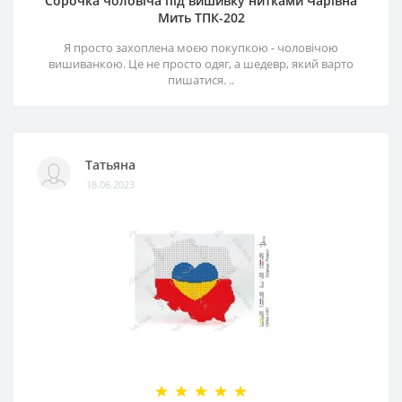
Сорочка чоловіча під вишивку нитками Чарівна
Мить ТПК-202
Я просто захоплена моєю покупкою - чоловічою
вишиванкою. Це не просто одяг, а шедевр, який варто
пишатися. ..
Татьяна
18.06.2023