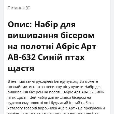
Питання
(0)
Опис: Набір для
вишивання бісером
на полотні Абріс Арт
АВ-632 Синій птах
щастя
В інет-магазині рукоділля beregynya.org Ви можете
познайомитись та за невисоку ціну купити Набір для
вишивання бісером на полотні Абріс Арт АВ-632 Синій
птах щастя. Цей набір для вишивки бісером на
художньому полотні як і будь який інший набір з
каталогу товарів виробника Абріс Арт - це прекрасний
варіант для тих, хто хоче утворити неповторний та