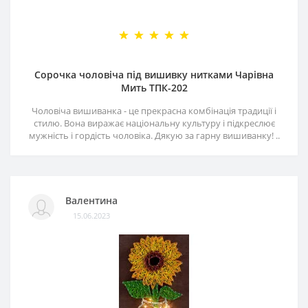
Сорочка чоловіча під вишивку нитками Чарівна
Мить ТПК-202
Чоловіча вишиванка - це прекрасна комбінація традиції і
стилю. Вона виражає національну культуру і підкреслює
мужність і гордість чоловіка. Дякую за гарну вишиванку! ..
Валентина
15.06.2023