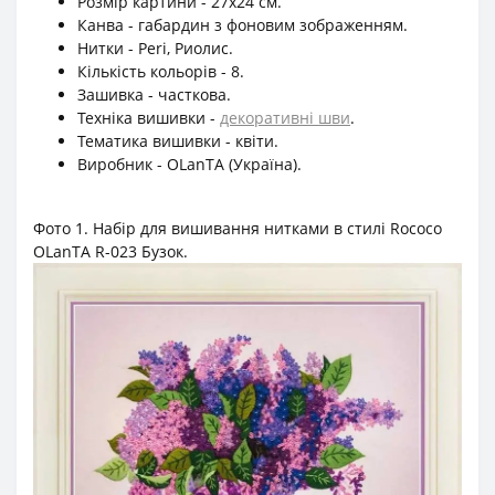
Розмір картини - 27х24 см.
Канва - габардин з фоновим зображенням.
Нитки - Peri, Риолис.
Кількість кольорів - 8.
Зашивка - часткова.
Техніка вишивки -
декоративні шви
.
Тематика вишивки - квіти.
Виробник - OLanTА (Україна).
Фото 1. Набір для вишивання нитками в стилі Rococo
OLanTА R-023 Бузок.