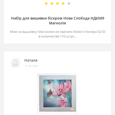
Набір для вишивки бісером Нова Слобода НД6589
Магнолія
Мне на вышивку Магнолии не хватило белого бисера 021D
в количестве 110 штук...
Наталя
11.02.2026