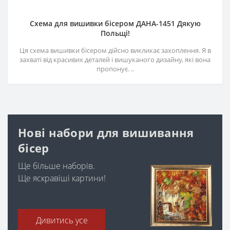
Схема для вишивки бісером ДАНА-1451 Дякую
Польщі!
Ця схема вишивки бісером дійсно викликає захоплення. Я в
захваті від красивих деталей і вишуканого дизайну, які вона
пропонує. ..
Нові набори для вишивання
бісер
Ще більше наборів.
Ще яскравіші картини!
Дивитись усе