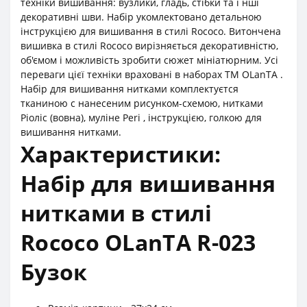
техніки вишивання: вузлики, гладь, стібки та і нші
декоративні шви. Набір укомлектовано детальною
інструкцією для вишивання в стилі Rococo. Витончена
вишивка в стилі Rococo вирізняється декоративністю,
об'ємом і можливість зробити сюжет мініатюрним. Усі
переваги цієї техніки враховані в наборах ТМ OLanTА .
Набір для вишивання нитками комплектуєтся
тканиною с нанесеним рисунком-схемою, нитками
Ріоліс (вовна), муліне Peri , інструкцією, голкою для
вишивання нитками.
Характеристики:
Набір для вишивання
нитками в стилі
Rococo OLanTА R-023
Бузок