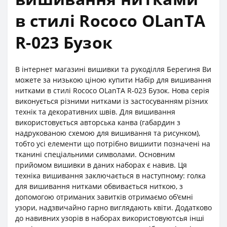
в стилі Rococo OLanTА
R-023 Бузок
В інтернет магазині вишивки та рукоділля Берегиня Ви
можете за низькою ціною купити Набір для вишивання
нитками в стилі Rococo OLanTА R-023 Бузок. Нова серія
виконується різними нитками із застосуванням різних
технік та декоративних швів. Для вишивання
використовується авторська канва (габардин з
надрукованою схемою для вишивання та рисунком),
тобто усі елементи що потрібно вишиити позначені на
тканині спеціальними символами. Основним
прийомом вишивки в даних наборах є навив. Ця
техніка вишивання заключається в наступному: голка
для вишивання нитками обвивається ниткою, з
допомогою отриманих завитків отримаємо об'ємні
узори, надзвичайно гарно виглядають квіти. Додатково
до навивних узорів в наборах використовуютсья інші