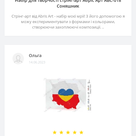
Набір для творчості стрінг-арт Абріс Арт АВС-018
Соняшник
Стрінг-арт від Abris Art - набір моєї мрії! З його допомогою я
можу експериментувати з формами і кольорами,
створюючи захоплюючі композиції. ..
Ольга
14.06.2023