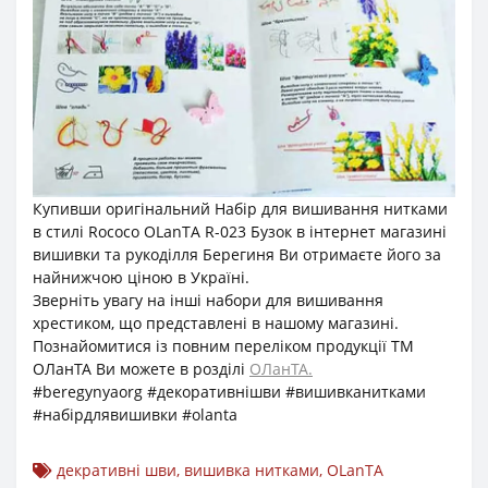
Купивши оригінальний Набір для вишивання нитками
в стилі Rococo OLanTА R-023 Бузок в інтернет магазині
вишивки та рукоділля Берегиня Ви отримаєте його за
найнижчою ціною в Україні.
Зверніть увагу на інші набори для вишивання
хрестиком, що представлені в нашому магазині.
Познайомитися із повним переліком продукції ТМ
ОЛанТА Ви можете в розділі
ОЛанТА.
#beregynyaorg #декоративнішви #вишивканитками
#набірдлявишивки #olanta
декративні шви
,
вишивка нитками
,
OLanTА